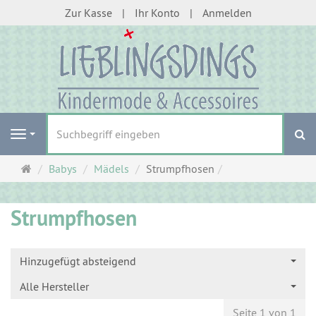
Zur Kasse
Ihr Konto
Anmelden
S
Navigation
Startseite
Babys
Mädels
Strumpfhosen
Strumpfhosen
Hinzugefügt absteigend
Alle Hersteller
Seite 1 von 1