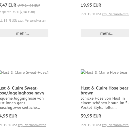
7,47 EUR
19,95 EUR
UVP 24,95 EUR
e sparen 30% (7,48 EUR)
incl. 19 % USt
zzgl. Versandkoste
cl. 19 % USt
zzgl. Versandkosten
mehr...
mehr...
ust & Claire Sweat-
Hust & Claire Hose bear
ose/Jogginghose navy
brown
equeme Jogginghose von
Schicke Hose von Hust in
ust innen ganz
einem schönen braun im 5-
auschig,zwei seitliche...
Pocket-Style. Toller...
4,95 EUR
39,95 EUR
cl. 19 % USt
zzgl. Versandkosten
incl. 19 % USt
zzgl. Versandkoste