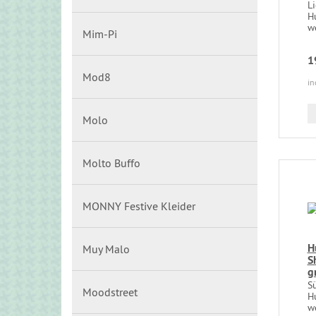
L
Hu
we
Mim-Pi
1
Mod8
in
Molo
Molto Buffo
MONNY Festive Kleider
H
Muy Malo
S
g
S
Moodstreet
Hu
we