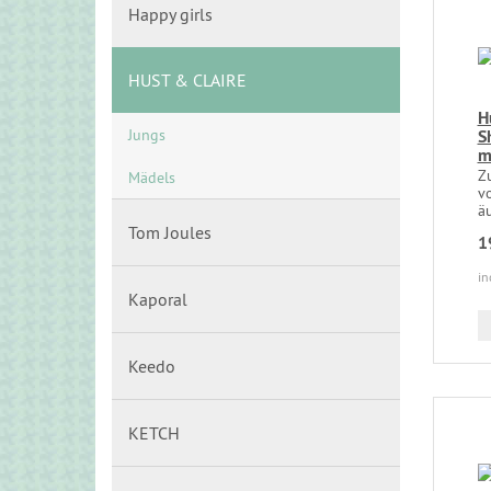
Happy girls
HUST & CLAIRE
H
Jungs
S
m
Z
Mädels
v
äu
Tom Joules
1
in
Kaporal
Keedo
KETCH