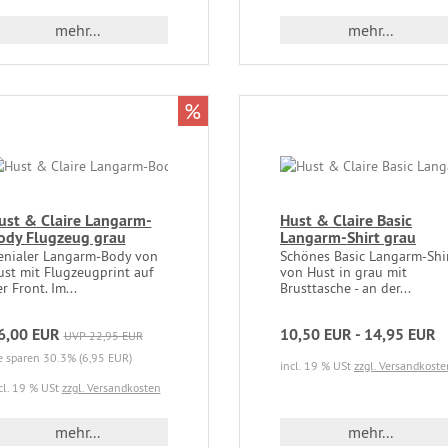
mehr...
mehr...
%
ust & Claire Langarm-
Hust & Claire Basic
ody Flugzeug grau
Langarm-Shirt grau
enialer Langarm-Body von
Schönes Basic Langarm-Shi
ust mit Flugzeugprint auf
von Hust in grau mit
r Front. Im...
Brusttasche - an der...
6,00 EUR
10,50 EUR - 14,95 EUR
UVP 22,95 EUR
e sparen 30.3% (6,95 EUR)
incl. 19 % USt
zzgl. Versandkoste
cl. 19 % USt
zzgl. Versandkosten
mehr...
mehr...