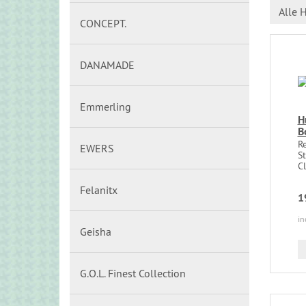
Alle H
CONCEPT.
DANAMADE
Emmerling
H
B
R
EWERS
S
Cl
Felanitx
1
in
Geisha
G.O.L. Finest Collection