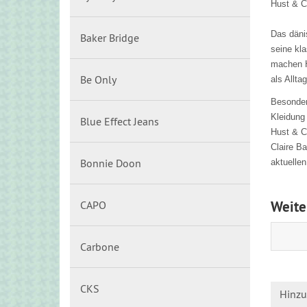
Hust & C
Das dänis
Baker Bridge
seine kla
machen Hu
Be Only
als Allta
Besonders
Kleidung
Blue Effect Jeans
Hust & Cl
Claire B
Bonnie Doon
aktuellen
Weite
CAPO
Carbone
CKS
Hinzu