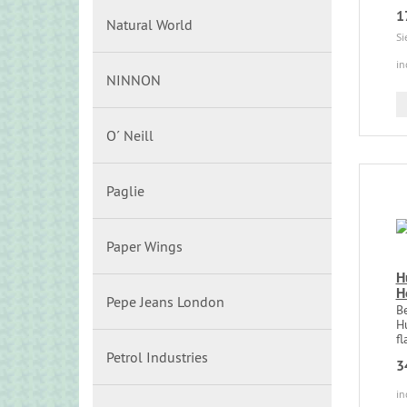
1
Natural World
Si
in
NINNON
O´ Neill
Paglie
Paper Wings
H
H
Pepe Jeans London
B
H
fl
Petrol Industries
3
in