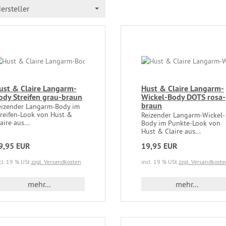
ersteller
ust & Claire Langarm-
Hust & Claire Langarm-
ody Streifen grau-braun
Wickel-Body DOTS rosa-
braun
eizender Langarm-Body im
treifen-Look von Hust &
Reizender Langarm-Wickel-
aire aus...
Body im Punkte-Look von
Hust & Claire aus...
9,95 EUR
19,95 EUR
cl. 19 % USt
zzgl. Versandkosten
incl. 19 % USt
zzgl. Versandkoste
mehr...
mehr...