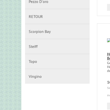
Pezzo D´oro
RETOUR
Scorpion Bay
Steiff
H
B
Topo
G
H
de
Vingino
1
Si
in