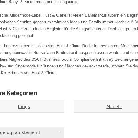
laire Baby- & Kindermode bei Lieblingsdings
che Kindermode-Label Hust & Claire ist vielen Dänemarkurlaubern ein Begriff. 
ssischen Schnitte gepaart mit witzigen Ideen und Details immer wieder auf. W
st & Claire zum idealen Begleiter für die Alltagsabenteuer. Dank des guten P
gskleidung geeignet.
 hervorzuheben ist, dass sich Hust & Claire für die Interessen der Menschen
 streng überwacht. Nur so kann Kinderarbeit ausgeschlossen werden und eine 
aire Mitglied des BSCI (Business Social Compliance Initiative), welcher gena
aby- und Kindermode für Jungen und Mädchen geweckt wurde, stöbern Sie do
 Kollektionen von Hust & Claire!
re Kategorien
Jungs
Mädels
gefügt aufsteigend