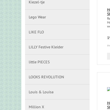
Kiezel-tje
H
S
Lego Wear
R
Hu
we
LIKE FLO
1
in
LILLY Festive Kleider
little PIECES
LOOXS REVOLUTION
Louis & Louisa
H
Million X
S