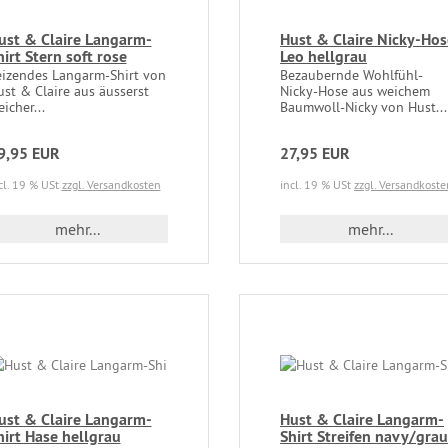
ust & Claire Langarm-
Hust & Claire Nicky-Hos
hirt Stern soft rose
Leo hellgrau
eizendes Langarm-Shirt von
Bezaubernde Wohlfühl-
st & Claire aus äusserst
Nicky-Hose aus weichem
icher...
Baumwoll-Nicky von Hust...
9,95 EUR
27,95 EUR
cl. 19 % USt
zzgl. Versandkosten
incl. 19 % USt
zzgl. Versandkoste
mehr...
mehr...
ust & Claire Langarm-
Hust & Claire Langarm-
hirt Hase hellgrau
Shirt Streifen navy/grau