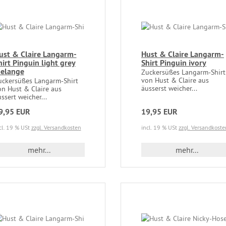
ust & Claire Langarm-
Hust & Claire Langarm-
hirt Pinguin light grey
Shirt Pinguin ivory
elange
Zuckersüßes Langarm-Shirt
von Hust & Claire aus
uckersüßes Langarm-Shirt
äusserst weicher...
on Hust & Claire aus
ssert weicher...
9,95 EUR
19,95 EUR
cl. 19 % USt
zzgl. Versandkosten
incl. 19 % USt
zzgl. Versandkoste
mehr...
mehr...