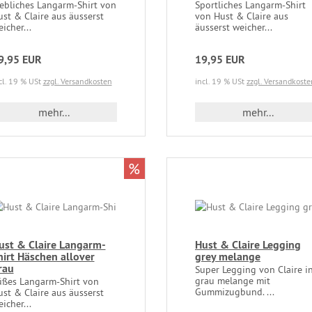
iebliches Langarm-Shirt von
Sportliches Langarm-Shirt
st & Claire aus äusserst
von Hust & Claire aus
icher...
äusserst weicher...
9,95 EUR
19,95 EUR
cl. 19 % USt
zzgl. Versandkosten
incl. 19 % USt
zzgl. Versandkoste
mehr...
mehr...
%
ust & Claire Langarm-
Hust & Claire Legging
hirt Häschen allover
grey melange
rau
Super Legging von Claire i
grau melange mit
üßes Langarm-Shirt von
Gummizugbund. ...
st & Claire aus äusserst
icher...