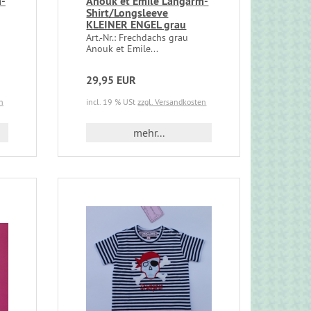
m-
Anouk et Emile Langarm-
Shirt/Longsleeve
KLEINER ENGEL grau
Art.-Nr.: Frechdachs grau
Anouk et Emile...
29,95 EUR
n
incl. 19 % USt
zzgl. Versandkosten
mehr...