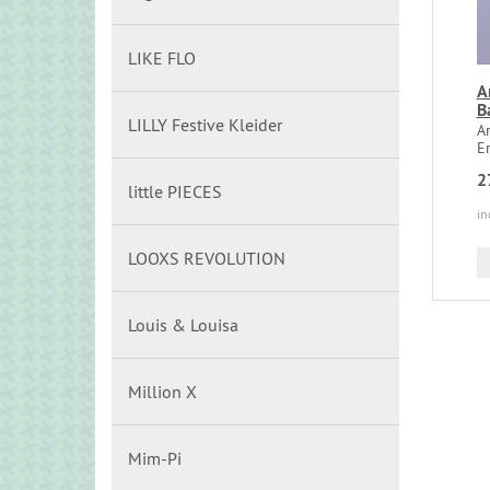
LIKE FLO
A
B
LILLY Festive Kleider
Ar
Em
2
little PIECES
in
LOOXS REVOLUTION
Louis & Louisa
Million X
Mim-Pi