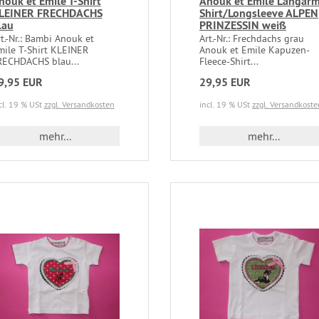
nouk et Emile T-Shirt
Anouk et Emile Langar
LEINER FRECHDACHS
Shirt/Longsleeve ALPEN
lau
PRINZESSIN weiß
t.-Nr.: Bambi Anouk et
Art.-Nr.: Frechdachs grau
mile T-Shirt KLEINER
Anouk et Emile Kapuzen-
RECHDACHS blau...
Fleece-Shirt...
9,95 EUR
29,95 EUR
cl. 19 % USt
zzgl. Versandkosten
incl. 19 % USt
zzgl. Versandkoste
mehr...
mehr...