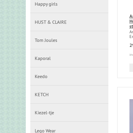
Happy girls
A
H
HUST & CLAIRE
s
Ar
Em
Tom Joules
2
in
Kaporal
Keedo
KETCH
Kiezel-tje
Lego Wear