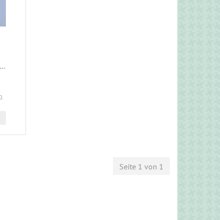
..
n
Seite 1 von 1