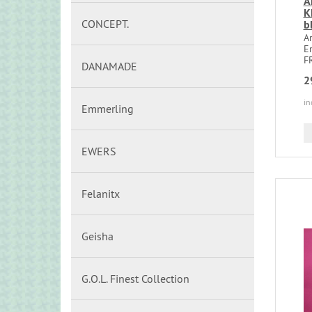
A
K
CONCEPT.
b
Ar
E
F
DANAMADE
2
in
Emmerling
EWERS
Felanitx
Geisha
G.O.L. Finest Collection