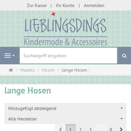
Zur Kasse
Ihr Konto
Anmelden
S
Navigation
Startseite
Mädels
Hosen
lange Hosen
lange Hosen
Hinzugefügt absteigend
Alle Hersteller
Prev
Nex
1
2
3
...
8