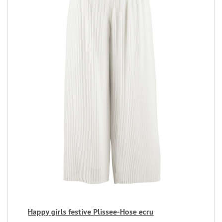
Happy girls festive Plissee-Hose ecru