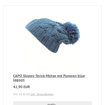
CAPO Sloppy-Strick-Mütze mit Pompon blue
lagoon
42,90 EUR
incl. 19 % USt
zzgl. Versandkosten
mehr...