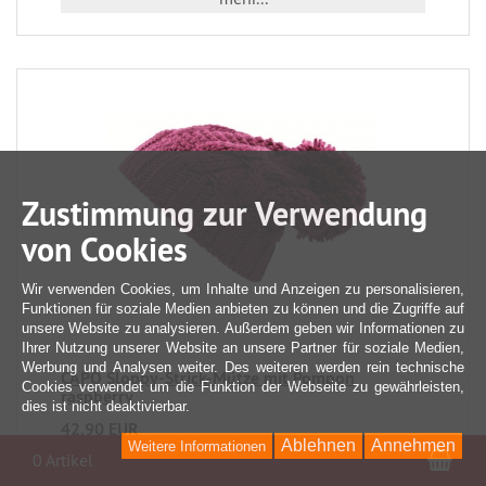
Zustimmung zur Verwendung
von Cookies
Wir verwenden Cookies, um Inhalte und Anzeigen zu personalisieren,
Funktionen für soziale Medien anbieten zu können und die Zugriffe auf
unsere Website zu analysieren. Außerdem geben wir Informationen zu
Ihrer Nutzung unserer Website an unsere Partner für soziale Medien,
Werbung und Analysen weiter. Des weiteren werden rein technische
CAPO Sloppy-Strick-Mütze mit Pompon
Cookies verwendet um die Funktion der Webseite zu gewährleisten,
raspberry
dies ist nicht deaktivierbar.
42,90 EUR
Ablehnen
Annehmen
Weitere Informationen
War
0 Artikel
incl. 19 % USt
zzgl. Versandkosten